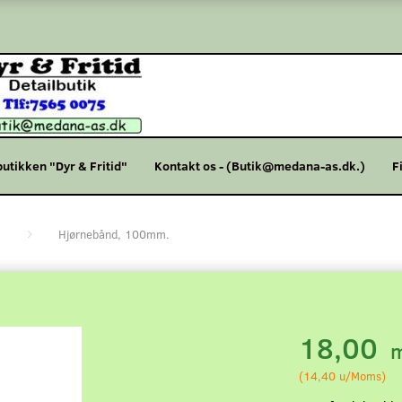
butikken "Dyr & Fritid"
Kontakt os - (Butik@medana-as.dk.)
F
Hjørnebånd, 100mm.
18,00
m
(
14,40
u/Moms
)