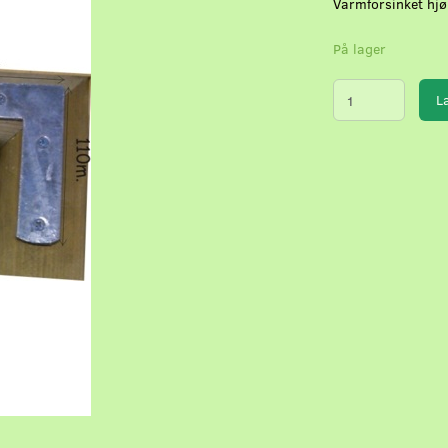
Varmforsinket hj
På lager
L