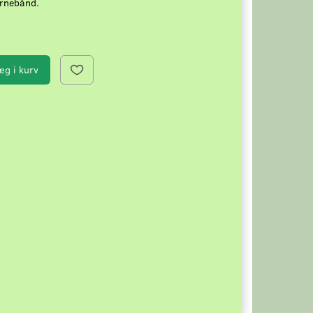
ørnebånd.
æg i kurv