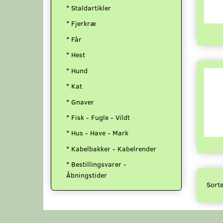
* Staldartikler
* Fjerkræ
* Får
* Hest
* Hund
* Kat
* Gnaver
* Fisk - Fugle - Vildt
* Hus - Have - Mark
* Kabelbakker - Kabelrender
* Bestillingsvarer -
Åbningstider
Sorte