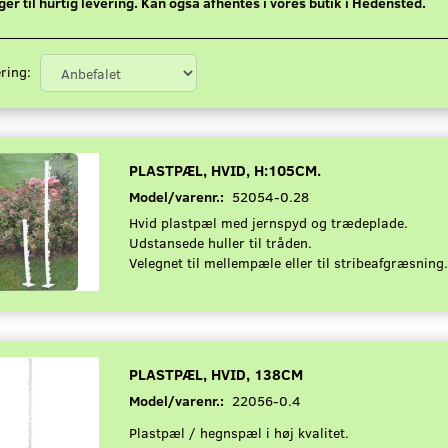
ger til hurtig levering. Kan også afhentes i vores butik i Hedensted.
ring:
PLASTPÆL, HVID, H:105CM.
Model/varenr.:
52054-0.28
Hvid plastpæl med jernspyd og trædeplade.
Udstansede huller til tråden.
Velegnet til mellempæle eller til stribeafgræsning
PLASTPÆL, HVID, 138CM
Model/varenr.:
22056-0.4
Plastpæl / hegnspæl i høj kvalitet.