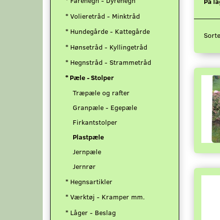
* Fårehegn - Dyrehegn
På la
* Volieretråd - Minktråd
* Hundegårde - Kattegårde
Sorte
* Hønsetråd - Kyllingetråd
* Hegnstråd - Strammetråd
* Pæle - Stolper
Træpæle og rafter
Granpæle - Egepæle
Firkantstolper
Plastpæle
Jernpæle
Jernrør
* Hegnsartikler
* Værktøj - Kramper mm.
* Låger - Beslag