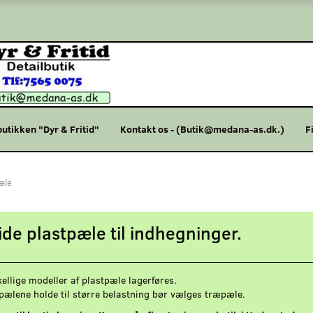
butikken "Dyr & Fritid"
Kontakt os - (Butik@medana-as.dk.)
F
æle
ide plastpæle til indhegninger.
ellige modeller af plastpæle lagerføres.
pælene holde til større belastning bør vælges træpæle.