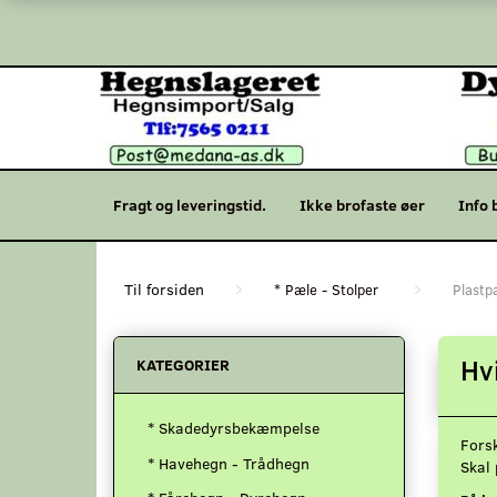
Fragt og leveringstid.
Ikke brofaste øer
Info 
* Pæle - Stolper
Plastp
Hv
KATEGORIER
* Skadedyrsbekæmpelse
Forsk
* Havehegn - Trådhegn
Skal 