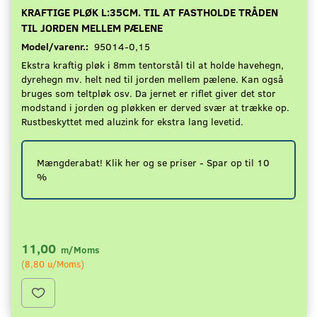
KRAFTIGE PLØK L:35CM. TIL AT FASTHOLDE TRÅDEN
TIL JORDEN MELLEM PÆLENE
Model/varenr.:
95014-0,15
Ekstra kraftig pløk i 8mm tentorstål til at holde havehegn,
dyrehegn mv. helt ned til jorden mellem pælene. Kan også
bruges som teltpløk osv. Da jernet er riflet giver det stor
modstand i jorden og pløkken er derved svær at trække op.
Rustbeskyttet med aluzink for ekstra lang levetid.
Mængderabat! Klik her og se priser - Spar op til 10
%
11,00
m/Moms
(
8,80
u/Moms
)