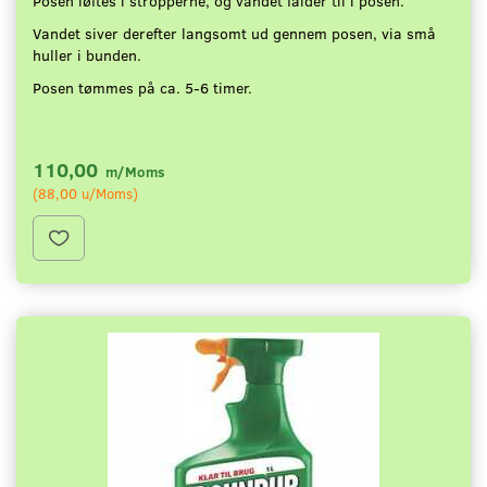
Posen løftes i stropperne, og vandet falder til i posen.
Vandet siver derefter langsomt ud gennem posen, via små
huller i bunden.
Posen tømmes på ca. 5-6 timer.
110,00
m/Moms
(
88,00
u/Moms
)