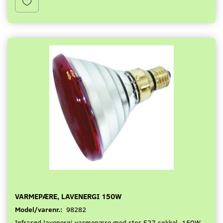
VARMEPÆRE, LAVENERGI 150W
Model/varenr.:
98282
Infrarød lavenergi varmepære med stor E27 sokkel. 150W.