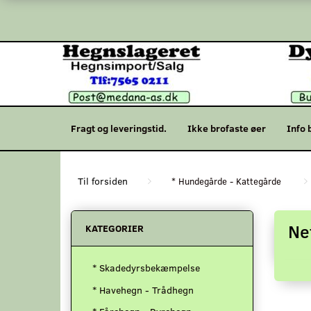
Fragt og leveringstid.
Ikke brofaste øer
Info 
* Hundegårde - Kattegårde
Ne
KATEGORIER
* Skadedyrsbekæmpelse
* Havehegn - Trådhegn