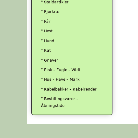
* Staldartikler
* Fjerkræ
* Får
* Hest
* Hund
* Kat
* Gnaver
* Fisk - Fugle - Vildt
* Hus - Have - Mark
* Kabelbakker - Kabelrender
* Bestillingsvarer -
Åbningstider