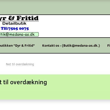
butikken "Dyr & Fritid"
Kontakt os - (Butik@medana-as.dk.)
F
Net til overdækning
t til overdækning