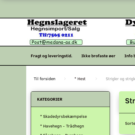
Fragt og leveringstid.
Ikke brofaste øer
Info 
* Hest
Strigler og strig
St
KATEGORIER
* Skadedyrsbekæmpelse
Sorte
* Havehegn - Trådhegn