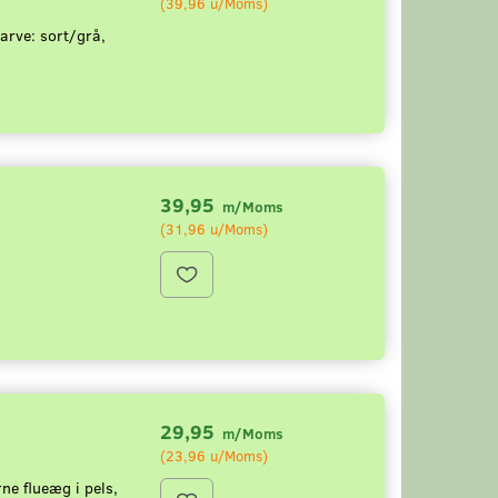
(
39,96
u/Moms
)
arve: sort/grå,
39,95
m/Moms
(
31,96
u/Moms
)
29,95
m/Moms
(
23,96
u/Moms
)
rne flueæg i pels,