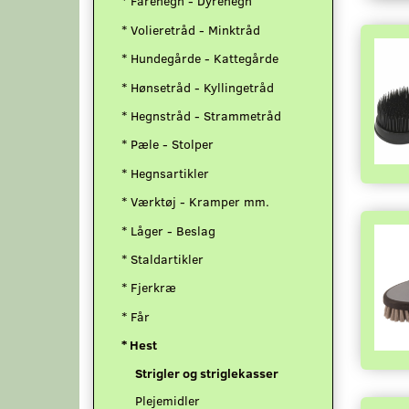
* Fårehegn - Dyrehegn
* Volieretråd - Minktråd
* Hundegårde - Kattegårde
* Hønsetråd - Kyllingetråd
* Hegnstråd - Strammetråd
* Pæle - Stolper
* Hegnsartikler
* Værktøj - Kramper mm.
* Låger - Beslag
* Staldartikler
* Fjerkræ
* Får
* Hest
Strigler og striglekasser
Plejemidler