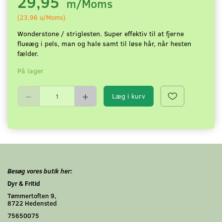
29,95
m/Moms
(
23,96
u/Moms
)
Wonderstone / striglesten. Super effektiv til at fjerne
flueæg i pels, man og hale samt til løse hår, når hesten
fælder.
På lager
Læg i kurv
Besøg vores butik her:
Dyr & Fritid
Tømmertoften 9,
8722 Hedensted
75650075