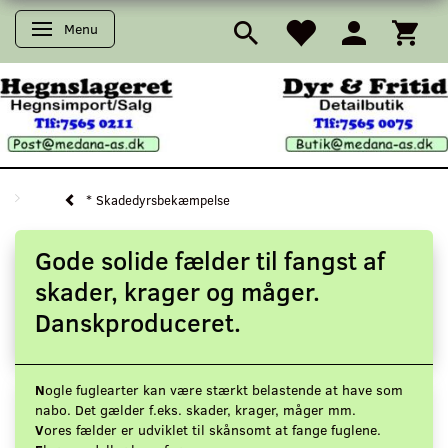
Menu
Skifte navigation
* Skadedyrsbekæmpelse
Gode solide fælder til fangst af
skader, krager og måger.
Danskproduceret.
N
ogle fuglearter kan være stærkt belastende at have som
nabo. Det gælder f.eks. skader, krager, måger mm.
V
ores fælder er udviklet til skånsomt at fange fuglene.