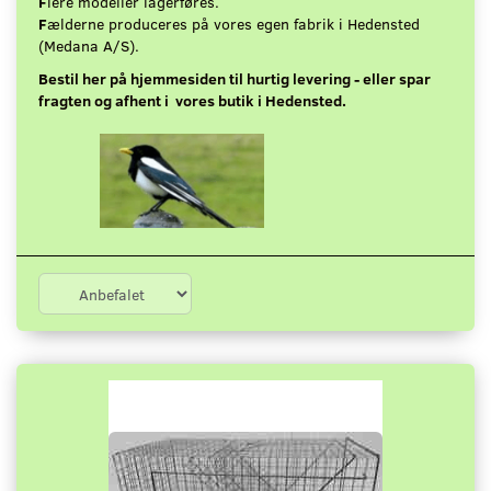
F
lere modeller lagerføres.
F
ælderne produceres på vores egen fabrik i Hedensted
(Medana A/S).
Bestil her på hjemmesiden til hurtig levering - eller spar
fragten og afhent i vores butik i Hedensted.