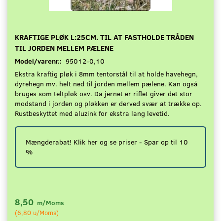
KRAFTIGE PLØK L:25CM. TIL AT FASTHOLDE TRÅDEN
TIL JORDEN MELLEM PÆLENE
Model/varenr.:
95012-0,10
Ekstra kraftig pløk i 8mm tentorstål til at holde havehegn,
dyrehegn mv. helt ned til jorden mellem pælene. Kan også
bruges som teltpløk osv. Da jernet er riflet giver det stor
modstand i jorden og pløkken er derved svær at trække op.
Rustbeskyttet med aluzink for ekstra lang levetid.
Mængderabat! Klik her og se priser - Spar op til 10
%
8,50
m/Moms
(
6,80
u/Moms
)