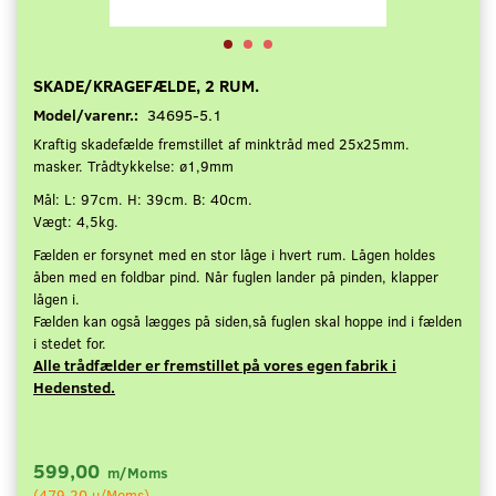
SKADE/KRAGEFÆLDE, 2 RUM.
Model/varenr.:
34695-5.1
K
raftig skadefælde fremstillet af minktråd med 25x25mm.
masker. Trådtykkelse: ø1,9mm
Mål: L: 97cm. H: 39cm. B: 40cm.
Vægt: 4,5kg.
Fælden er forsynet med en stor låge i hvert rum. Lågen holdes
åben med en foldbar pind. Når fuglen lander på pinden, klapper
lågen i.
Fælden kan også lægges på siden,så fuglen skal hoppe ind i fælden
i stedet for.
Alle trådfælder er fremstillet på vores egen fabrik i
Hedensted.
599,00
m/Moms
(
479,20
u/Moms
)