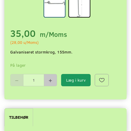
35,00
m/Moms
(
28,00
u/Moms
)
Galvaniseret stormkrog, 155mm.
På lager
Læg i kurv
TILBEHØR