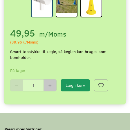
49,95
m/Moms
(
39,96
u/Moms
)
Smart topstykke til kegle, så keglen kan bruges som
bomholder.
På lager
Læg i kurv
Besøg vores butik her: