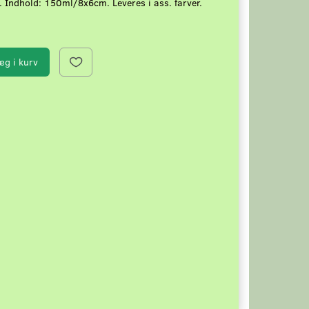
. Indhold: 150ml/8x6cm. Leveres i ass. farver.
æg i kurv