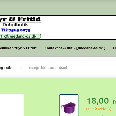
butikken "Dyr & Fritid"
Kontakt os - (Butik@medana-as.dk.)
F
og skåle
Hængeskål, plast, 150ml
18,00
m
(
14,40
u/Moms
)