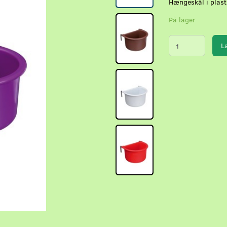
Hængeskål i plast
På lager
L