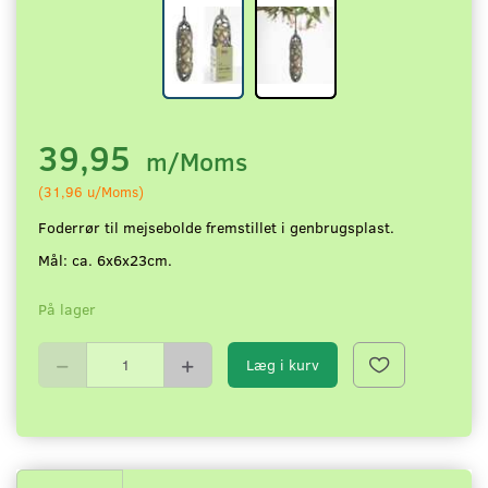
39,95
m/Moms
(
31,96
u/Moms
)
Foderrør til mejsebolde fremstillet i genbrugsplast.
Mål: ca. 6x6x23cm.
På lager
Læg i kurv