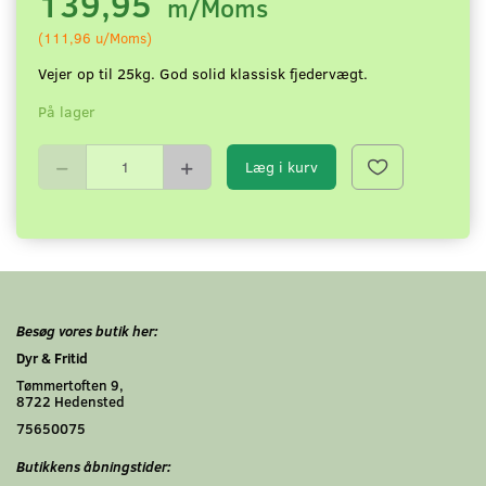
139,95
m/Moms
(
111,96
u/Moms
)
Vejer op til 25kg. God solid klassisk fjedervægt.
På lager
Læg i kurv
Besøg vores butik her:
Dyr & Fritid
Tømmertoften 9,
8722 Hedensted
75650075
Butikkens åbningstider: