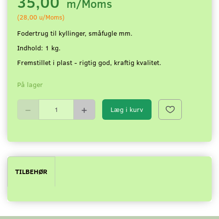
35,00
m/Moms
(
28,00
u/Moms
)
Fodertrug til kyllinger, småfugle mm.
Indhold: 1 kg.
Fremstillet i plast - rigtig god, kraftig kvalitet.
På lager
Læg i kurv
TILBEHØR