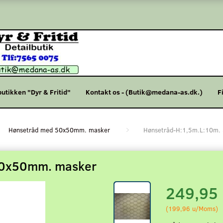
butikken "Dyr & Fritid"
Kontakt os - (Butik@medana-as.dk.)
F
Hønsetråd med 50x50mm. masker
Hønsetråd-H:1,5m.L:10m.
50x50mm. masker
249,95
(
199,96
u/Moms
)