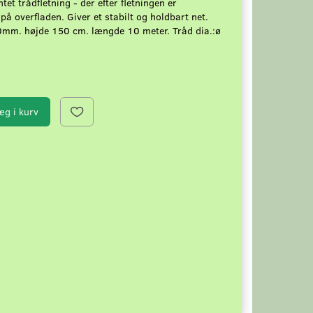
et trådfletning - der efter fletningen er
å overfladen. Giver et stabilt og holdbart net.
0mm. højde 150 cm. længde 10 meter. Tråd dia.:ø
æg i kurv