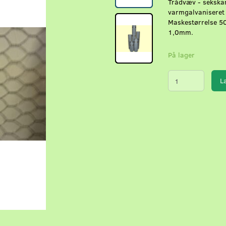
Trådvæv - sekskant
varmgalvaniseret p
Maskestørrelse 5
1,0mm.
På lager
L