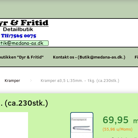
butikken "Dyr & Fritid"
Kontakt os - (Butik@medana-as.dk.)
F
Kramper
Kramper ø3,5 L:35mm. - 1kg. (ca.230stk.)
 (ca.230stk.)
69,95
m
(
55,96
u/Moms
)