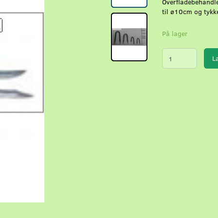
Overfladebehandle
til ø10cm og tykk
På lager
L