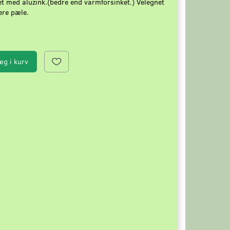
t med aluzink.(bedre end varmforsinket.) Velegnet
ere pæle.
æg i kurv