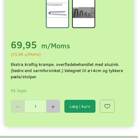
69,95
m/Moms
(
55,96
u/Moms
)
Ekstra kraftig krampe. overfladebehandlet med aluzink.
(bedre end varmforsinket.) Velegnet til ø14cm og tykkere
pæle/stolper.
På lager
Læg i kurv