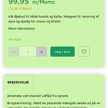
99,95
m/Moms
(
79,96
u/Moms
)
KW Øjebad til både hunde og katte. Velegnet til rensning af
øjne og øjelåg for snavs og klister.
Mere information
På lager
Læg i kurv
BESKRIVELSE
Anvendes ved snavset udflåd fra øjnene.
Brugsanvisning: Hæld en passende mængde væske ud på en
vatrundel, tør øjet fra næsen og ud mod øjenkrogen.