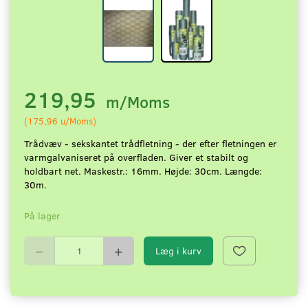
219,95
m/Moms
(
175,96
u/Moms
)
Trådvæv - sekskantet trådfletning - der efter fletningen er
varmgalvaniseret på overfladen. Giver et stabilt og
holdbart net. Maskestr.: 16mm. Højde: 30cm. Længde:
30m.
På lager
Læg i kurv