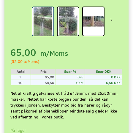
65,00
m/Moms
(
52,00
u/Moms
)
Antal
Pris
Spar %
Spar DKK
1
65,00
0%
0 DKK
10
58,50
10%
6,50 DKK
Net af kraftig galvaniseret tråd ø1,9mm. med 25x50mm.
masker. Nettet har korte pigge i bunden, så det kan
trykkes i jorden. Beskytter mod bid fra harer og rådyr
samt påkørsel af plæneklipper. Mindste salg gælder ikke
ved afhentning i vores butik.
På lager