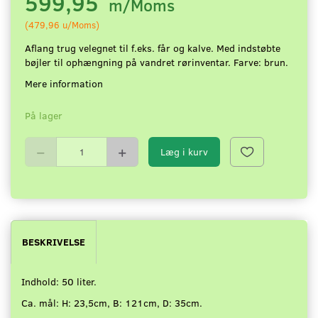
599,95
m/Moms
(
479,96
u/Moms
)
Aflang trug velegnet til f.eks. får og kalve. Med indstøbte
bøjler til ophængning på vandret rørinventar. Farve: brun.
Mere information
På lager
Læg i kurv
BESKRIVELSE
Indhold: 50 liter.
Ca. mål: H: 23,5cm, B: 121cm, D: 35cm.