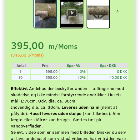
395,00
m/Moms
(
316,00
u/Moms
)
Antal
Pris
Spar %
Spar DKK
1
395,00
0%
0 DKK
10
355,00
10%
40,00 DKK
Effektivt
Andehus der beskytter anden + ællingerne mod
skadedyr, og ikke mindst forstyrrende andrikker. Husets
mål: L:76cm. Udv. dia. ca. 36cm.
Indvendig dia. ca. 30cm.
Leveres uden halm
(nemt at
påfylde).
Huset leveres uden stolpe
(kan tilkøbes). Alm.
lægte eller stålrør kan bruges. Sættes tæt på
vandoverfladen.
Se evt. video som er sammen med billeder. Ønsker du selv
at lave andehuset som vist på videoen, har vi tråden vare-