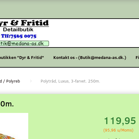
butikken "Dyr & Fritid"
Kontakt os - (Butik@medana-as.dk.)
F
d / Polyreb
Polytråd, Luxus, 3-farvet. 250m.
50m.
119,95
(
95,96
u/Moms
)