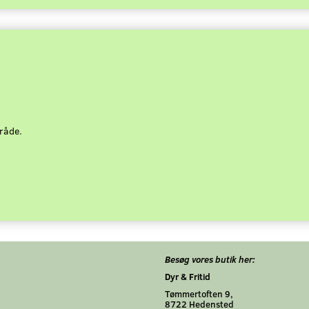
råde.
Besøg vores butik her:
Dyr & Fritid
Tømmertoften 9,
8722 Hedensted