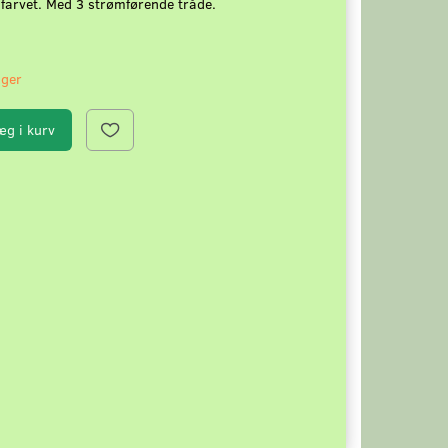
farvet. Med 3 strømførende tråde.
ager
æg i kurv