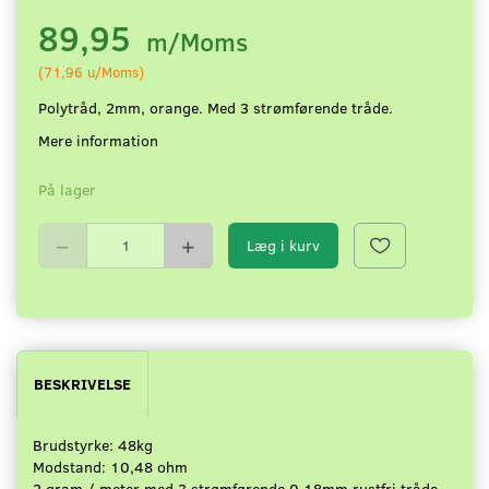
89,95
m/Moms
(
71,96
u/Moms
)
Polytråd, 2mm, orange. Med 3 strømførende tråde.
Mere information
På lager
Læg i kurv
BESKRIVELSE
Brudstyrke: 48kg
Modstand: 10,48 ohm
2 gram / meter med 3 strømførende 0,18mm rustfri tråde.