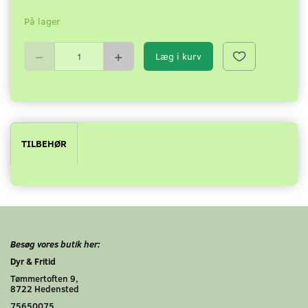
På lager
Læg i kurv
TILBEHØR
Besøg vores butik her:
Dyr & Fritid
Tømmertoften 9,
8722 Hedensted
75650075