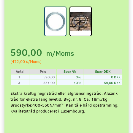
590,00
m/Moms
(
472,00
u/Moms
)
Antal
Pris
Spar %
Spar DKK
1
590,00
0%
0 DKK
3
531,00
10%
59,00 DKK
Ekstra kraftig hegnstråd eller afgrænsningstråd. Aluzink
tråd for ekstra lang levetid. Bvg. nr. 8 Ca. 18m./kg.
2.
Brudstyrke:400-550N/mm
Kan tåle hård opstramning.
Kvalitetstråd produceret i Luxembourg.