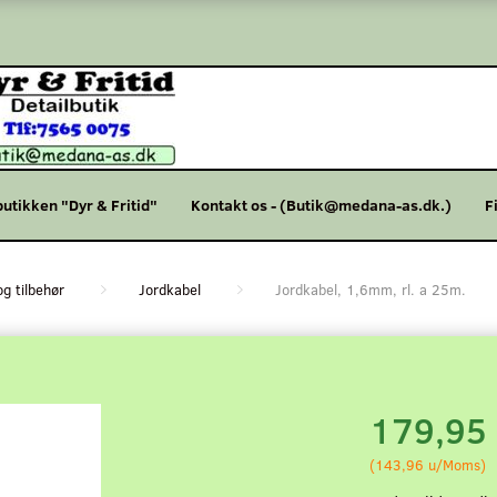
butikken "Dyr & Fritid"
Kontakt os - (Butik@medana-as.dk.)
F
og tilbehør
Jordkabel
Jordkabel, 1,6mm, rl. a 25m.
.
179,95
(
143,96
u/Moms
)