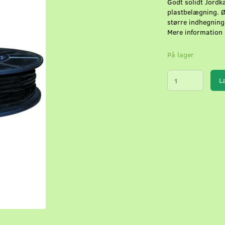
Godt solidt Jordk
plastbelægning. Ø
større indhegning
Mere information
På lager
L