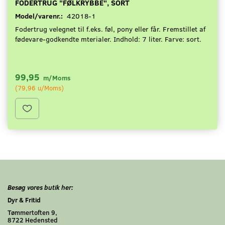
FODERTRUG "FØLKRYBBE", SORT
Model/varenr.:
42018-1
Fodertrug velegnet til f.eks. føl, pony eller får. Fremstillet af
fødevare-godkendte mterialer. Indhold: 7 liter. Farve: sort.
99,95
m/Moms
(
79,96
u/Moms
)
Besøg vores butik her:
Dyr & Fritid
Tømmertoften 9,
8722 Hedensted