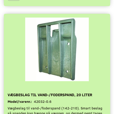
VÆGBESLAG TIL VAND-/FODERSPAND, 20 LITER
Model/varenr.:
42032-0.6
Vægbeslag til vand-/foderspand (142-210). Smart beslag
så spanden kan hænge på væggen, og dermed nemt tages