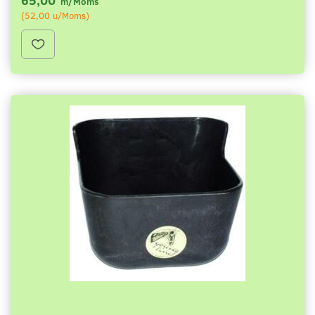
m/Moms
(
52,00
u/Moms
)