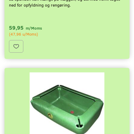
ned for opfyldning og rengøring.
59,95
m/Moms
(
47,96
u/Moms
)