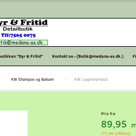
butikken "Dyr & Fritid"
Kontakt os - (Butik@medana-as.dk.)
F
KW Shampoo og Balsam
KW Loppeshampoo
Pris fra
89,95
m
(
71,96
u/Moms
)