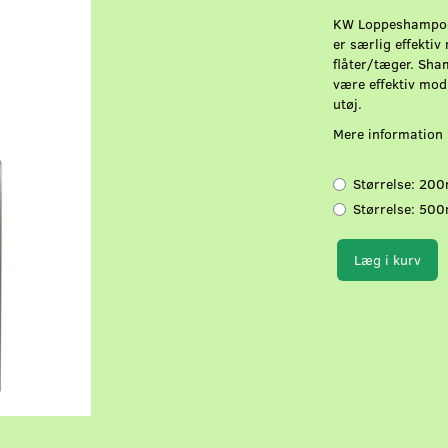
KW Loppeshampoo 
er særlig effektiv
flåter/tæger. Sha
være effektiv mod
utøj.
Mere information
Størrelse:
200
Størrelse:
500
Læg i kurv