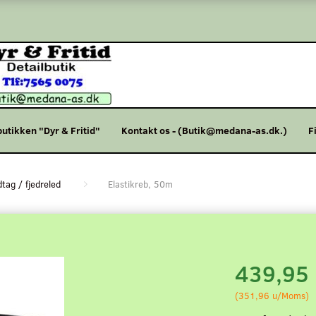
butikken "Dyr & Fritid"
Kontakt os - (Butik@medana-as.dk.)
F
tag / fjedreled
Elastikreb, 50m
439,95
(
351,96
u/Moms
)