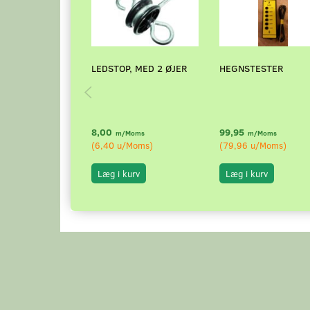
LEDSTOP, MED 2 ØJER
HEGNSTESTER
8,00
99,95
m/Moms
m/Moms
(
6,40
u/Moms
)
(
79,96
u/Moms
)
Læg i kurv
Læg i kurv