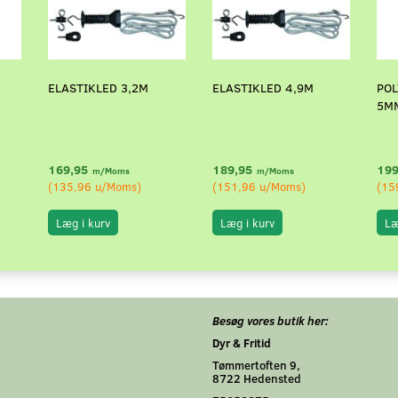
ELASTIKLED 3,2M
ELASTIKLED 4,9M
POL
5MM
169,95
189,95
199
m/Moms
m/Moms
(
135,96
u/Moms
)
(
151,96
u/Moms
)
(
15
Læg i kurv
Læg i kurv
Læ
Besøg vores butik her:
Dyr & Fritid
Tømmertoften 9,
8722 Hedensted