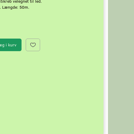
ikreb velegnet til led.
. Længde: 50m.
æg i kurv