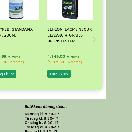
YREB, STANDARD,
ELHEGN, LACMÉ SECUR
SAMLER TIL REB
, 200M.
CLASSIC + GRATIS
8MM. POSE MED
HEGNSTESTER
,95
1.349,00
45,00
m/Moms
m/Moms
m/Moms
9,96
u/Moms
)
(
1.079,20
u/Moms
)
(
36,00
u/Moms
)
g i kurv
Læg i kurv
Læg i kurv
Butikkens åbningstider:
Mandag kl. 8.30-17
Tirsdag kl. 8.30-17
Onsdag kl. 8.30-17
Torsdag kl. 8.30-17
Fredag kl. 8.30-17