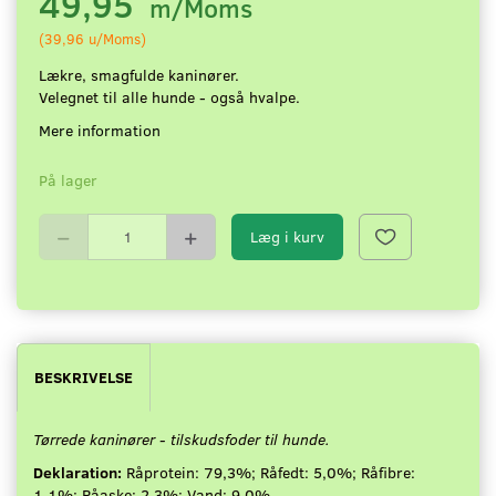
49,95
m/Moms
(
39,96
u/Moms
)
Lækre, smagfulde kaninører.
Velegnet til alle hunde - også hvalpe.
Mere information
På lager
Læg i kurv
BESKRIVELSE
Tørrede kaninører - tilskudsfoder til hunde.
Deklaration:
Råprotein: 79,3%; Råfedt: 5,0%; Råfibre:
1,1%; Råaske: 2,3%; Vand: 9,0%.