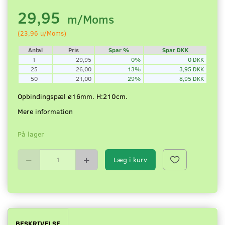
29,95
m/Moms
(
23,96
u/Moms
)
Antal
Pris
Spar %
Spar DKK
1
29,95
0%
0 DKK
25
26,00
13%
3,95 DKK
50
21,00
29%
8,95 DKK
Opbindingspæl ø16mm. H:210cm.
Mere information
På lager
Læg i kurv
BESKRIVELSE