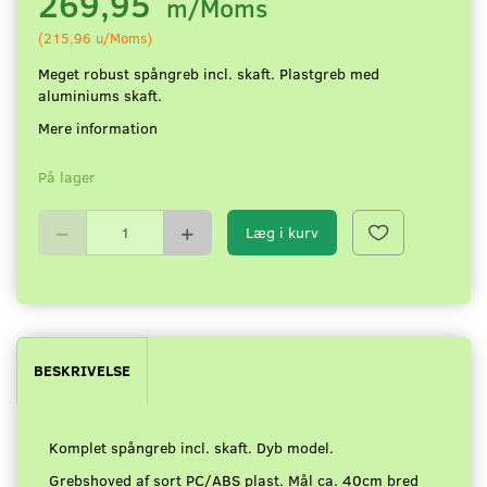
269,95
m/Moms
(
215,96
u/Moms
)
Meget robust spångreb incl. skaft. Plastgreb med
aluminiums skaft.
Mere information
På lager
Læg i kurv
BESKRIVELSE
Komplet spångreb incl. skaft. Dyb model.
Grebshoved af sort PC/ABS plast. Mål ca. 40cm bred