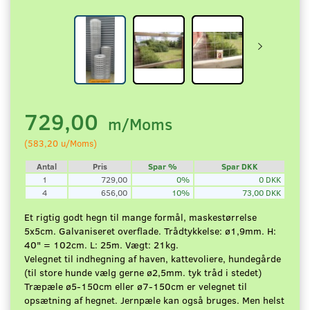
729,00
m/Moms
(
583,20
u/Moms
)
Antal
Pris
Spar %
Spar DKK
1
729,00
0%
0 DKK
4
656,00
10%
73,00 DKK
Et rigtig godt hegn til mange formål, maskestørrelse
5x5cm. Galvaniseret overflade. Trådtykkelse: ø1,9mm. H:
40" = 102cm. L: 25m. Vægt: 21kg.
Velegnet til indhegning af haven, kattevoliere, hundegårde
(til store hunde vælg gerne ø2,5mm. tyk tråd i stedet)
Træpæle ø5-150cm eller ø7-150cm er velegnet til
opsætning af hegnet. Jernpæle kan også bruges. Men helst