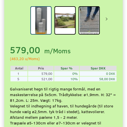
579,00
m/Moms
(
463,20
u/Moms
)
Antal
Pris
Spar %
Spar DKK
1
579,00
0%
0 DKK
5
521,00
10%
58,00 DKK
Galvaniseret hegn til rigtig mange formål, med en
maskestørrelse på 5x5cm. Trådtykkelse: ø1,9mm. H: 32" =
81,2cm. L: 25m. Vægt: 17kg.
Velegnet til indhegning af haven, til hundegårde (til store
hunde vælg ø2,5mm. tyk tråd i stedet), kattevolierer.
Afstand mellem pælene 1,5 - 2 meter.
Træpæle ø5-130cm eller ø7-130cm er velegnet til