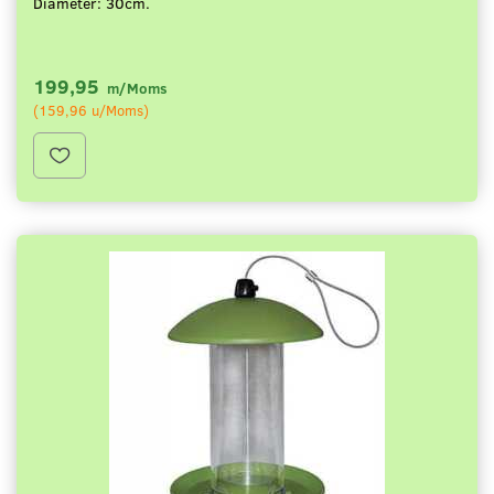
Diameter: 30cm.
199,95
m/Moms
(
159,96
u/Moms
)